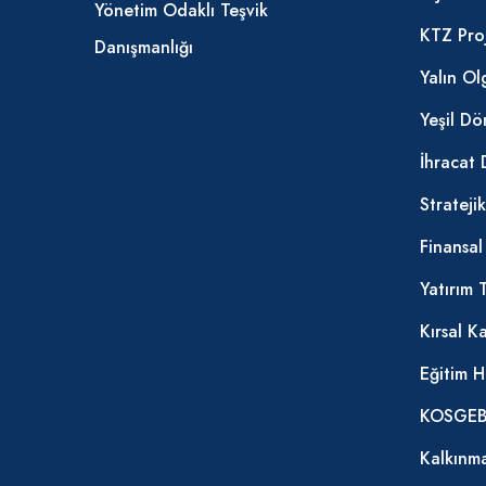
Yönetim Odaklı Teşvik
KTZ Proj
Danışmanlığı
Yalın O
Yeşil D
İhracat 
Strateji
Finansa
Yatırım 
Kırsal K
Eğitim H
KOSGEB 
Kalkınma