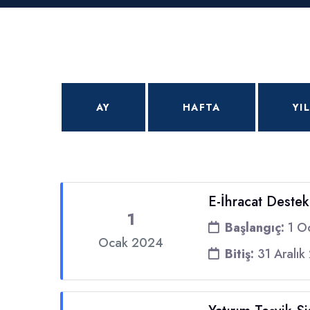
AY
HAFTA
YIL
E-İhracat Destek
1
Başlangıç:
1 O
Ocak 2024
Bitiş:
31 Aralık