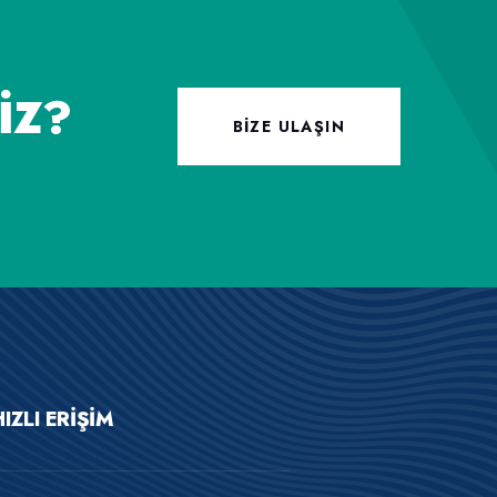
IZ?
BIZE ULAŞIN
HIZLI ERIŞIM