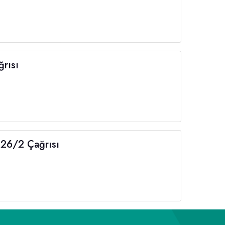
rısı
026/2 Çağrısı